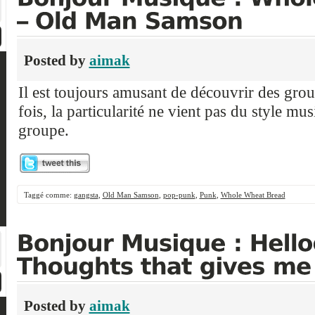
Posted by
aimak
Il est toujours amusant de découvrir des grou
fois, la particularité ne vient pas du style mu
groupe.
Taggé comme:
gangsta
,
Old Man Samson
,
pop-punk
,
Punk
,
Whole Wheat Bread
Posted by
aimak