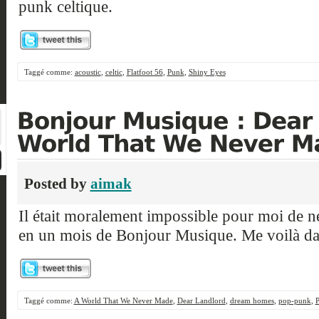
punk celtique.
Taggé comme:
acoustic
,
celtic
,
Flatfoot 56
,
Punk
,
Shiny Eyes
Posted by
aimak
Il était moralement impossible pour moi de n
en un mois de Bonjour Musique. Me voilà dan
Taggé comme:
A World That We Never Made
,
Dear Landlord
,
dream homes
,
pop-punk
,