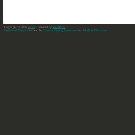
Copyright © 2026
aimak
· Powered by
WordPress
Lightword Theme
translated by
Toute la finance
,
A remuweb
and
Mode et Chaussures