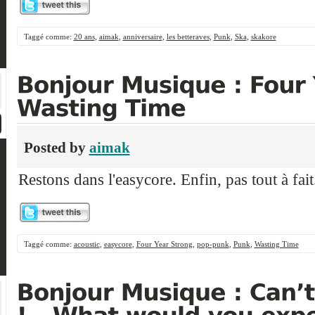
Taggé comme:
20 ans
,
aimak
,
anniversaire
,
les betteraves
,
Punk
,
Ska
,
skakore
Posted by
aimak
Restons dans l'easycore. Enfin, pas tout à fait
Taggé comme:
acoustic
,
easycore
,
Four Year Strong
,
pop-punk
,
Punk
,
Wasting Time