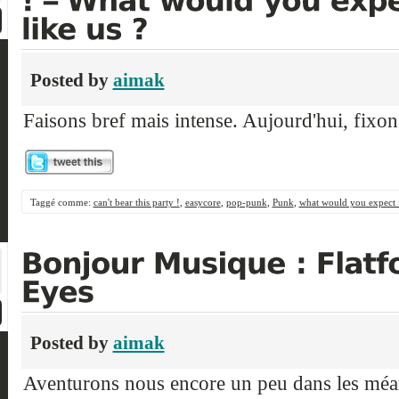
Posted by
aimak
Faisons bref mais intense. Aujourd'hui, fixon
Taggé comme:
can't bear this party !
,
easycore
,
pop-punk
,
Punk
,
what would you expect 
Posted by
aimak
Aventurons nous encore un peu dans les méa