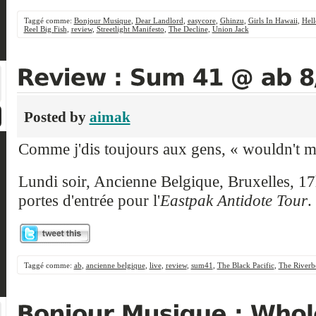
Taggé comme:
Bonjour Musique
,
Dear Landlord
,
easycore
,
Ghinzu
,
Girls In Hawaii
,
Hel
Reel Big Fish
,
review
,
Streetlight Manifesto
,
The Decline
,
Union Jack
Posted by
aimak
Comme j'dis toujours aux gens, « wouldn't mis
Lundi soir, Ancienne Belgique, Bruxelles, 17h.
portes d'entrée pour l'
Eastpak Antidote Tour
.
Taggé comme:
ab
,
ancienne belgique
,
live
,
review
,
sum41
,
The Black Pacific
,
The Riverb