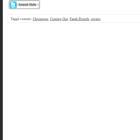
Taggé comme:
Chronique
,
Coming Out
,
Fatals Picards
,
review