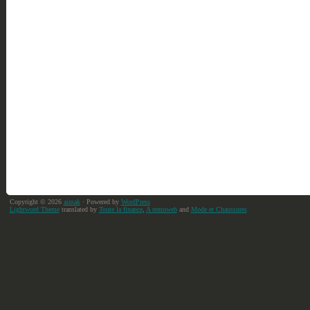
Copyright © 2026
aimak
· Powered by
WordPress
Lightword Theme
translated by
Toute la finance
,
A remuweb
and
Mode et Chaussures