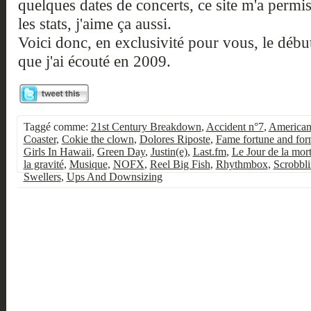
quelques dates de concerts, ce site m'a permis 
les stats, j'aime ça aussi.
Voici donc, en exclusivité pour vous, le début 
que j'ai écouté en 2009.
Taggé comme:
21st Century Breakdown
,
Accident n°7
,
American 
Coaster
,
Cokie the clown
,
Dolores Riposte
,
Fame fortune and forn
Girls In Hawaii
,
Green Day
,
Justin(e)
,
Last.fm
,
Le Jour de la mor
la gravité
,
Musique
,
NOFX
,
Reel Big Fish
,
Rhythmbox
,
Scrobbl
Swellers
,
Ups And Downsizing