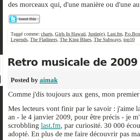
des morceaux qui, d'une manière ou d'une aut
Taggé comme:
charts
,
Girls In Hawaii
,
Justin(e)
,
Last.fm
,
P.o.Bo
Legends
,
The Flatliners
,
The King Blues
,
The Subways
,
top10
Posted by
aimak
Comme j'dis toujours aux gens, mon premier 
Mes lecteurs vont finir par le savoir : j'aime 
an - le 4 janvier 2009, pour être précis - je m'
scrobbling
last.fm
, par curiosité. 30 000 écou
adopté. En plus de me faire découvrir pas ma