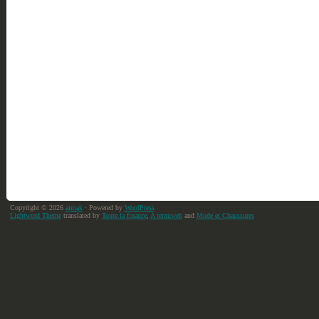
Copyright © 2026
aimak
· Powered by
WordPress
Lightword Theme
translated by
Toute la finance
,
A remuweb
and
Mode et Chaussures