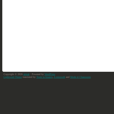
Copyright © 2026
aimak
· Powered by
WordPress
Lightword Theme
translated by
Toute la finance
,
A remuweb
and
Mode et Chaussures