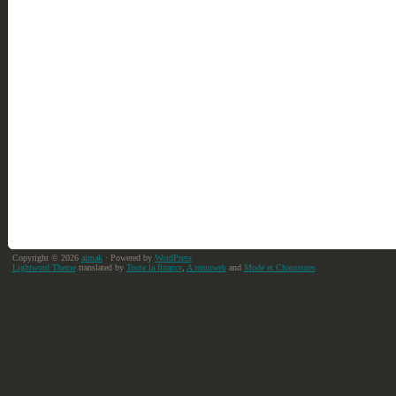
Copyright © 2026
aimak
· Powered by
WordPress
Lightword Theme
translated by
Toute la finance
,
A remuweb
and
Mode et Chaussures