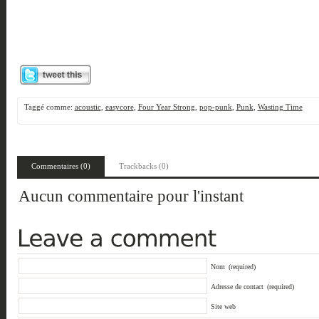
Taggé comme:
acoustic
,
easycore
,
Four Year Strong
,
pop-punk
,
Punk
,
Wasting Time
Commentaires (0)
Trackbacks (0)
Aucun commentaire pour l'instant
Nom
(required)
Adresse de contact
(required)
Site web