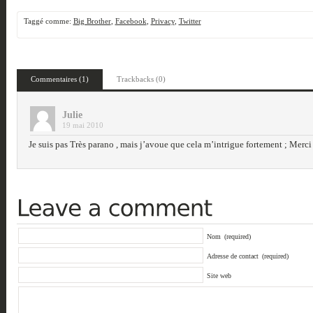
Taggé comme:
Big Brother
,
Facebook
,
Privacy
,
Twitter
Commentaires (1)
Trackbacks (0)
Julie
19 mai 2010
Je suis pas Très parano , mais j’avoue que cela m’intrigue fortement ; Merci 
Nom
(required)
Adresse de contact
(required)
Site web