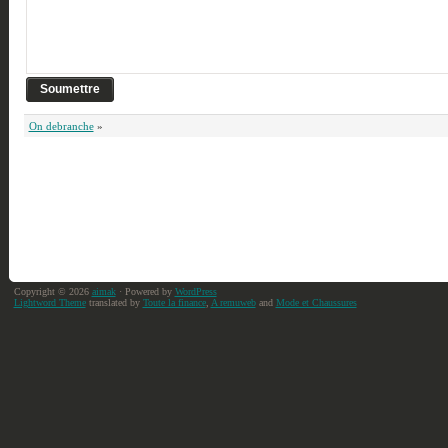
On debranche
»
Copyright © 2026
aimak
· Powered by
WordPress
Lightword Theme
translated by
Toute la finance
,
A remuweb
and
Mode et Chaussures