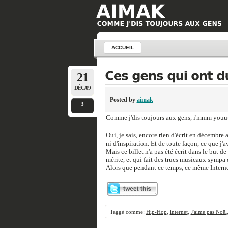
ACCUEIL
21
DÉC/09
Posted by
aimak
3
Comme j'dis toujours aux gens, i'mmm youu
Oui, je sais, encore rien d'écrit en décembre 
ni d'inspiration. Et de toute façon, ce que j'
Mais ce billet n'a pas été écrit dans le but d
mérite, et qui fait des trucs musicaux sympa 
Alors que pendant ce temps, ce même Interne
Taggé comme:
Hip-Hop
,
internet
,
J'aime pas Noël