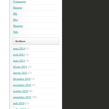
Cymanager
Humeur
IRL
Moi
Musique
Web
Archives
mars 2014
(1)
avril 2011
(1)
mars 2011
(1)
février 2011
(1)
janvier 2011
(2)
décembre 2010
(2)
novembre 2010
(4)
octobre 2010
(8)
septembre 2010
(30)
août 2010
(2)