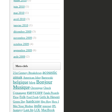
juillet 2010
(1)
juin 2010
(1)
mai 2010
(1)
avril 2010
(3)
janvier 2010
(1)
décembre 2009
(3)
novembre 2009
(3)
octobre 2009
(4)
septembre 2009
(6)
août 2009
(2)
Mots-clefs
acoustic
21st Century Breakdown
aimak
American Idiot
Bartowski
Bonjour
belgique
blog
Musique
Chronique
Chuck
easycore
Cymanager
Fatals Picards
Folk
Girls In Hawaii
Flow
Fred Fresh
hardcore
Green Day
Hip-Hop
How I
indie
Met Your Mother
internet
IPL
Last.fm
LOL
MacBook
Justin(e)