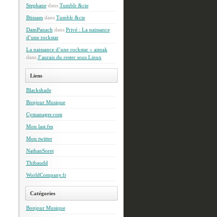
Stephane
dans
Tumblr &cie
Btissam
dans
Tumblr &cie
DamPanach
dans
Privé : La naissance
d’une rockstar
La naissance d’une rockstar « aimak
dans
J’aurais du rester sous Linux
Liens
Blackshade
Bonjour Musique
Cymanager.com
Mon last.fm
Mon twitter
NathanSoret
Thibaudd
WorldCompany.fr
Catégories
Bonjour Musique