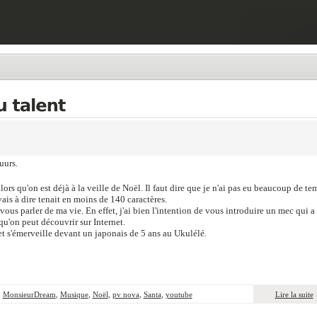
uurs.
alors qu'on est déjà à la veille de Noël. Il faut dire que je n'ai pas eu beaucoup de te
avais à dire tenait en moins de 140 caractères.
e vous parler de ma vie. En effet, j'ai bien l'intention de vous introduire un mec qui a
qu'on peut découvrir sur Internet.
t s'émerveille devant un japonais de 5 ans au Ukulélé.
,
MonsieurDream
,
Musique
,
Noël
,
pv nova
,
Santa
,
youtube
Lire la suite