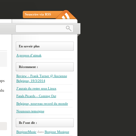
Souscrire via RSS
En savoir plus
A propos d’aimak
Récemment :
Review – Frank Turner @ Ancienne
mps
Belgique, 19/3/2014
J’aurais du rester sous Linux
 du
Fatals Picards – Coming Out
Belgique, nouveau record du monde
Nounours temoigne
Ils l’ont dit :
BonjourMusic
dans
Bonjour Musique