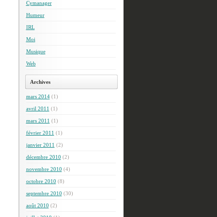
Cymanager
Humeur
IRL
Moi
Musique
Web
Archives
mars 2014
(1)
avril 2011
(1)
mars 2011
(1)
février 2011
(1)
janvier 2011
(2)
décembre 2010
(2)
novembre 2010
(4)
octobre 2010
(8)
septembre 2010
(30)
août 2010
(2)