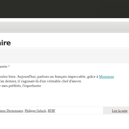
uette !
voulez bien. Aujourd'hui, parlons un français impeccable, grâce à
Monsieur
n dernier, il s'agissait-là d'un véritable chef d'œuvre.
 mes préférés, l'esperluette
ieur Dictionnaire
,
Philippe Geluck
,
RTBF
Lire la suite