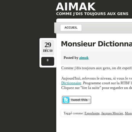
ACCUEIL
29
DÉC/10
Posted by
aimak
0
Comme j'dis toujours aux gens, on dit esperl
Aujourd'hui, relevons le niveau, si vous le 
Dictionnaire
. Programme court sur la RTBF l'a
Cliquez sur "lire la suite" pour regarder un de
Taggé comme:
Esperluette
,
Jacques Mercier
,
Mons