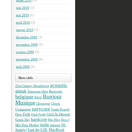
juillet 2010
(1)
juin 2010
(1)
mai 2010
(1)
avril 2010
(3)
janvier 2010
(1)
décembre 2009
(3)
novembre 2009
(3)
octobre 2009
(4)
septembre 2009
(6)
août 2009
(2)
Mots-clefs
acoustic
21st Century Breakdown
aimak
American Idiot
Bartowski
Bonjour
belgique
blog
Musique
Chronique
Chuck
easycore
Cymanager
Fatals Picards
Folk
Girls In Hawaii
Flow
Fred Fresh
hardcore
Green Day
Hip-Hop
How I
indie
Met Your Mother
internet
IPL
Last.fm
LOL
MacBook
Justin(e)