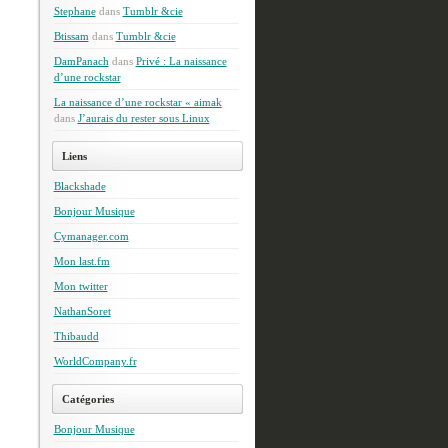
Stephane
dans
Tumblr &cie
Btissam
dans
Tumblr &cie
DamPanach
dans
Privé : La naissance
d’une rockstar
La naissance d’une rockstar « aimak
dans
J’aurais du rester sous Linux
Liens
Blackshade
Bonjour Musique
Cymanager.com
Mon last.fm
Mon twitter
NathanSoret
Thibaudd
WorldCompany.fr
Catégories
Bonjour Musique