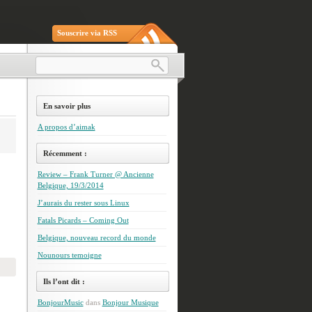
Souscrire via RSS
En savoir plus
A propos d’aimak
Récemment :
Review – Frank Turner @ Ancienne
Belgique, 19/3/2014
J’aurais du rester sous Linux
Fatals Picards – Coming Out
Belgique, nouveau record du monde
Nounours temoigne
Ils l’ont dit :
BonjourMusic
dans
Bonjour Musique