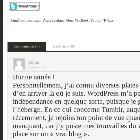
Taggé comme:
aimak
,
Asus
,
belgique
,
blog
,
MacBook
,
Tumblr
,
Twitter
Commentaires (6)
Trackbacks (0)
Johan
6 janvier 2011
Bonne année !
Personnellement, j’ai connu diverses plate
d’en arriver là où je suis. WordPress m’a p
indépendance en quelque sorte, puisque je g
l’héberge. En ce qui concerne Tumblr, auque
récemment, je rejoins ton point de vue quan
manquant, car j’y poste mes trouvailles du w
place sur un « vrai blog ».