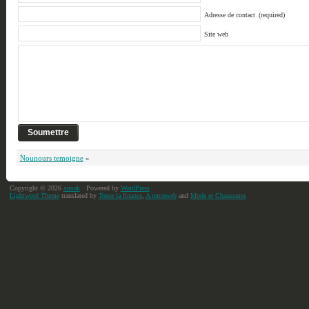
Adresse de contact
(required)
Site web
Nounours temoigne
»
Copyright © 2026
aimak
· Powered by
WordPress
Lightword Theme
translated by
Toute la finance
,
A remuweb
and
Mode et Chaussures