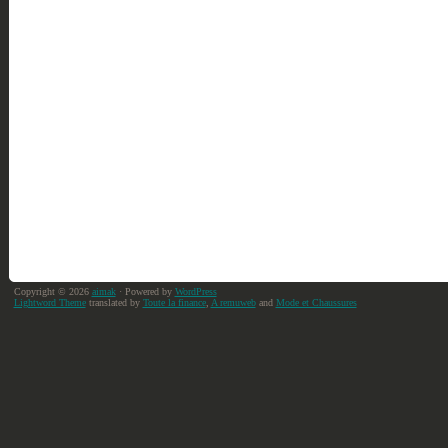
Copyright © 2026
aimak
· Powered by
WordPress
Lightword Theme
translated by
Toute la finance
,
A remuweb
and
Mode et Chaussures