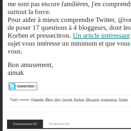
me sont pas encore familières, j'en comprends 
surtout la force.
Pour aider à mieux comprendre Twitter, @r
de poser 17 questions à 4 bloggeurs, dont les 
Korben et pressecitron.
Un article intéressant
sujet vous intéresse un minimum et que vous
vous.
Bon amusement,
aimak
Taggé comme:
@aimakk
,
Bling
,
blog
,
Google
,
Korben
,
Microsoft
,
pressecitron
,
Twitter
Commentaires (0)
Trackbacks (0)